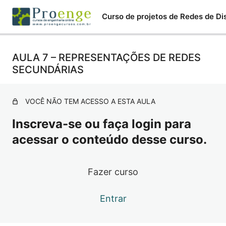
AULA 7 – REPRESENTAÇÕES DE REDES
AULA 1 – INTRODUÇÃO
SECUNDÁRIAS
AULA 2 – ESTAIS
AULA 3 – REPRESENTAÇÕES DE ELEMENTOS DE
VOCÊ NÃO TEM ACESSO A ESTA AULA
PROJETO
Inscreva-se ou faça login para
AULA 4 – SIMBOLOGIA DE POSTES
acessar o conteúdo desse curso.
AULA 5 – CONDUTORES E EQUIPAMENTOS
AULA 6 – NOTAÇÕES DE PROJETOS
Fazer curso
AULA 7 – REPRESENTAÇÕES DE REDES SECUNDÁRIAS
Entrar
AULA 8 – TIPOS DE POSTEAMENTO