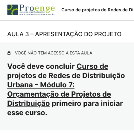
AULA 3 – APRESENTAÇÃO DO PROJETO
AULA 1 – INTRODUÇÃO NTC 855901
AULA 2 – ELABORAÇÃO DO PROJETO
VOCÊ NÃO TEM ACESSO A ESTA AULA
AULA 3 – APRESENTAÇÃO DO PROJETO
Você deve concluir
Curso de
AULA 4 – MULTAS E SANÇÕES
projetos de Redes de Distribuição
AULA 5 – PROJETO COMPLETO
Urbana – Módulo 7:
Orçamentação de Projetos de
Distribuição
primeiro para iniciar
esse curso.