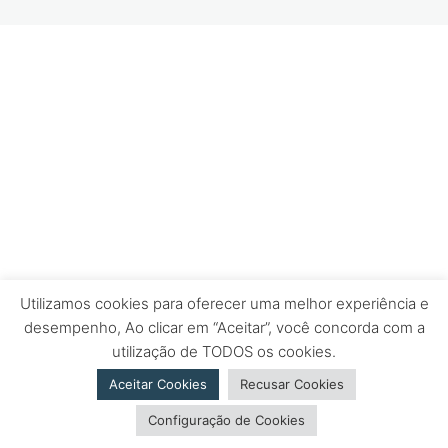
SEQUÊNCIA ZERO
AULA 9 – SISTEMAS SELF-HEALING UTILIZANDO TRÊS
RELIGADORES
AULA 10 – SISTEMAS SELF-HEALING UTILIZANDO
CINCO RELIGADORES
AULA 11 – SISTEMAS SELF-HEALING EM
SUBESTAÇÕES
APRESENTAÇÃO DO CURSO DE FILOSOFIA DA
PROTEÇÃO DE SISTEMAS ELÉTRICOS DE MÉDIA
TENSÃO
Utilizamos cookies para oferecer uma melhor experiência e
desempenho, Ao clicar em “Aceitar”, você concorda com a
utilização de TODOS os cookies.
Aceitar Cookies
Recusar Cookies
Configuração de Cookies