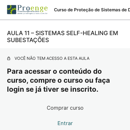
AULA 11 – SISTEMAS SELF-HEALING EM
AULA 1 – TIPOS DE FILOSOFIA
SUBESTAÇÕES
AULA 2 – CONCEITOS BÁSICOS
AULA 3 – ELOS FUSÍVEIS
VOCÊ NÃO TEM ACESSO A ESTA AULA
AULA 4 – CURVAS CARACTERÍSTICAS
Para acessar o conteúdo do
curso, compre o curso ou faça
AULA 5 – PROTEÇÃO ATRAVÉS DE RELIGADORES
login se já tiver se inscrito.
AULA 6 – FILOSOFIA DA PROTEÇÃO DE SUBESTAÇÕES
34,5 kV
Comprar curso
AULA 7 – FILOSOFIA DA PROTEÇÃO APLICADOS EM
REDES DE DISTRIBUIÇÃO ATRAVÉS DE RA´s
Entrar
AULA 8 – CORRENTES DE CONTRIBUIÇÃO POR