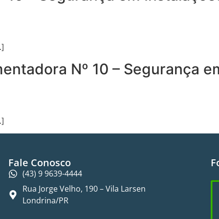
…]
ntadora Nº 10 – Segurança em
…]
Fale Conosco
F
(43) 9 9639-4444
Rua Jorge Velho, 190 – Vila Larsen
Londrina/PR